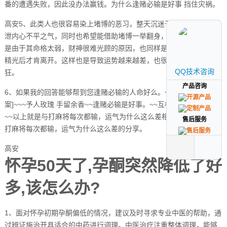
番的遭遇失败，因此没办法赢钱。为什么逢赌必输是好事 挡住灾祸。
高安5、此类人也很容易染上堵博的恶习，整天沉迷于赌局中，以此发
泄内心不平之气，同时也希望能借助堵博一举翻身，成为有钱人。但
是由于其命格太弱，财神很难光顾的原因，也同样是逢赌必输，输得
精光后才肯离开。这样也是导致运势越来越差，也很容易越赌越疯
QQ技术咨询
QQ技术咨询
狂。
产品咨询
产品咨询
6、如果我的回答能够帮到您逢赌必输的人命好么。~~~请[采纳答
案]~~~予人玫瑰 手留余香~~逢赌必输是好事。~~互相帮助 共同进步
~~以上就是与打麻将每次都输，运气为什么这么差相关内容，是关于
售后服务
售后服务
打麻将每次都输，运气为什么这么差的分享。
高安
怀孕50天了,孕酮突然降低了好
多,该怎么办?
1、面对怀孕初期孕酮偏低的情况，建议及时寻求专业中医的帮助，通
过辨证施治开具适合的中药进行调理。中医治疗注重整体调理，能够