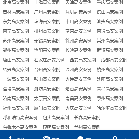
北京高安案例
上海高安案例
天津高安案例
重庆高安案例
吉林高安案例
广州高安案例
深圳高安案例
佛山高安案例
东莞高安案例
珠海高安案例
中山高安案例
汕头高安案例
南宁高安案例
柳州高安案例
南京高安案例
南通高安案例
苏州高安案例
无锡高安案例
徐州高安案例
常州高安案例
郑州高安案例
洛阳高安案例
长沙高安案例
武汉高安案例
唐山高安案例
石家庄高安案例
西安高安案例
成都高安案例
绍兴高安案例
台州高安案例
温州高安案例
杭州高安案例
宁波高安案例
鞍山高安案例
大连高安案例
沈阳高安案例
淄博高安案例
潍坊高安案例
烟台高安案例
青岛高安案例
济南高安案例
太原高安案例
南昌高安案例
泉州高安案例
福州高安案例
厦门高安案例
大庆高安案例
哈尔滨高安案例
呼和浩特高安案例
包头高安案例
长春高安案例
乌鲁木齐高安案例
昆明高安案例
兰州高安案例
贵阳高安案例
合肥高安案例
西宁高安案例
海口高安案例