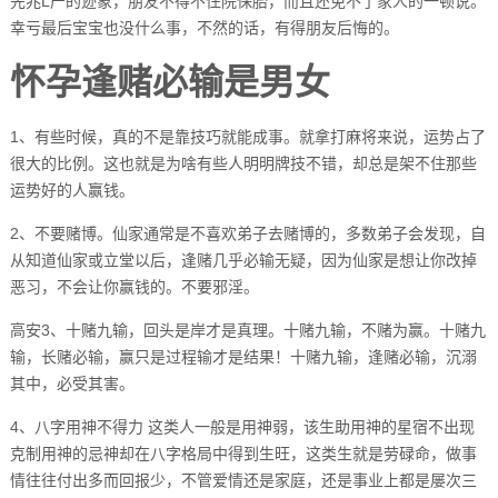
先兆L产的迹象，朋友不得不住院保胎，而且还免不了家人的一顿说。
幸亏最后宝宝也没什么事，不然的话，有得朋友后悔的。
怀孕逢赌必输是男女
1、有些时候，真的不是靠技巧就能成事。就拿打麻将来说，运势占了
很大的比例。这也就是为啥有些人明明牌技不错，却总是架不住那些
运势好的人赢钱。
2、不要赌博。仙家通常是不喜欢弟子去赌博的，多数弟子会发现，自
从知道仙家或立堂以后，逢赌几乎必输无疑，因为仙家是想让你改掉
恶习，不会让你赢钱的。不要邪淫。
高安3、十赌九输，回头是岸才是真理。十赌九输，不赌为赢。十赌九
输，长赌必输，赢只是过程输才是结果！十赌九输，逢赌必输，沉溺
其中，必受其害。
4、八字用神不得力 这类人一般是用神弱，该生助用神的星宿不出现
克制用神的忌神却在八字格局中得到生旺，这类生就是劳碌命，做事
情往往付出多而回报少，不管爱情还是家庭，还是事业上都是屡次三