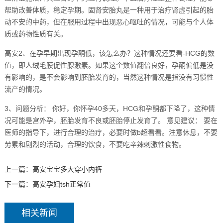
帮助改善体质，稳定孕期。固肾安胎丸是一种用于治疗肾虚引起的胎
动不安的中药，但在服用过程中出现恶心呕吐的情况，可能与个人体
质或药物性质有关。
高安2、在孕早期出现孕酮低，该怎么办？这种情况还要看-HCG的数
值，即人绒毛膜促性腺激素。如果这个数值翻倍良好，孕酮偏低是没
有影响的，是不会影响到胚胎发育的，当然这种情况是指没有习惯性
流产的情况。
3、问题分析： 你好，你怀孕40多天，HCG和孕酮都下降了，这种情
况可能是宫外孕，胚胎发育不良或胚胎停止发育了。 意见建议： 要在
医师的指导下，进行合理的治疗，必要时做b超看看。注意休息，不要
劳累和剧烈的活动，合理的饮食，不要吃辛辣刺激性食物。
上一篇：
高安宝宝多大穿小内裤
下一篇：
高安孕妇tsh正常值
相关新闻