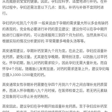
从而威胁到宝宝的健康。因此，孕妇应科学、适度地进行补钙。在补
钙过程中，孕妇还需注意以下几点：首先，补钙与补铁不宜同时进
行。
孕妇钙片吃到几个月停 一般来说由于孕期的需求量大所以多会有缺钙
的表现的，完全有必要进行补钙的意见建议：建议你可以在孕中期开
始进行口服补钙的，可以连续服用三到四个月为好的，当然具体可以
根据实际的情况分析更好的.平常需要多喝骨头汤等等。
高安通常建议，孕期补钙至第九个月为宜。在此之前，孕妇应适量补
充钙质，避免过量。尤其是在孕晚期，需特别注意，以防胎儿过早钙
化。怀孕初期，胎儿对钙的需求较少，因此孕妇无需大量补充。而自
怀孕4个月起，随着胎儿发育加速，对钙的需求逐渐上升，建议孕妇每
日摄入1000-1200毫克的钙。
高安通常女性孕期补钙需要在孕四个月到六个月之间合理补充钙质营
养，而进入怀孕晚期八九个月时候，在医师检查之后，若无钙元素缺
乏现象则可以停止补充钙制剂。
高安因此，建议孕妇在孕中期开始适量补充钙质。至于孕妇应补钙至