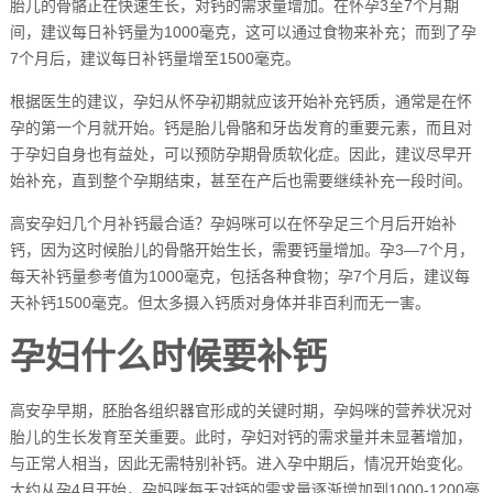
胎儿的骨骼正在快速生长，对钙的需求量增加。在怀孕3至7个月期
间，建议每日补钙量为1000毫克，这可以通过食物来补充；而到了孕
7个月后，建议每日补钙量增至1500毫克。
根据医生的建议，孕妇从怀孕初期就应该开始补充钙质，通常是在怀
孕的第一个月就开始。钙是胎儿骨骼和牙齿发育的重要元素，而且对
于孕妇自身也有益处，可以预防孕期骨质软化症。因此，建议尽早开
始补充，直到整个孕期结束，甚至在产后也需要继续补充一段时间。
高安孕妇几个月补钙最合适？孕妈咪可以在怀孕足三个月后开始补
钙，因为这时候胎儿的骨骼开始生长，需要钙量增加。孕3—7个月，
每天补钙量参考值为1000毫克，包括各种食物；孕7个月后，建议每
天补钙1500毫克。但太多摄入钙质对身体并非百利而无一害。
孕妇什么时候要补钙
高安孕早期，胚胎各组织器官形成的关键时期，孕妈咪的营养状况对
胎儿的生长发育至关重要。此时，孕妇对钙的需求量并未显著增加，
与正常人相当，因此无需特别补钙。进入孕中期后，情况开始变化。
大约从孕4月开始，孕妈咪每天对钙的需求量逐渐增加到1000-1200毫