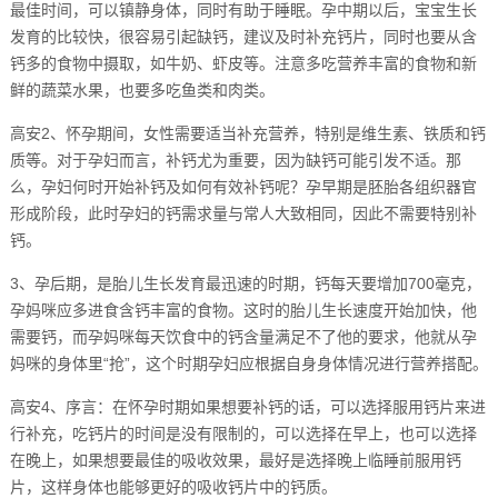
最佳时间，可以镇静身体，同时有助于睡眠。孕中期以后，宝宝生长
发育的比较快，很容易引起缺钙，建议及时补充钙片，同时也要从含
钙多的食物中摄取，如牛奶、虾皮等。注意多吃营养丰富的食物和新
鲜的蔬菜水果，也要多吃鱼类和肉类。
高安2、怀孕期间，女性需要适当补充营养，特别是维生素、铁质和钙
质等。对于孕妇而言，补钙尤为重要，因为缺钙可能引发不适。那
么，孕妇何时开始补钙及如何有效补钙呢？孕早期是胚胎各组织器官
形成阶段，此时孕妇的钙需求量与常人大致相同，因此不需要特别补
钙。
3、孕后期，是胎儿生长发育最迅速的时期，钙每天要增加700毫克，
孕妈咪应多进食含钙丰富的食物。这时的胎儿生长速度开始加快，他
需要钙，而孕妈咪每天饮食中的钙含量满足不了他的要求，他就从孕
妈咪的身体里“抢”，这个时期孕妇应根据自身身体情况进行营养搭配。
高安4、序言：在怀孕时期如果想要补钙的话，可以选择服用钙片来进
行补充，吃钙片的时间是没有限制的，可以选择在早上，也可以选择
在晚上，如果想要最佳的吸收效果，最好是选择晚上临睡前服用钙
片，这样身体也能够更好的吸收钙片中的钙质。