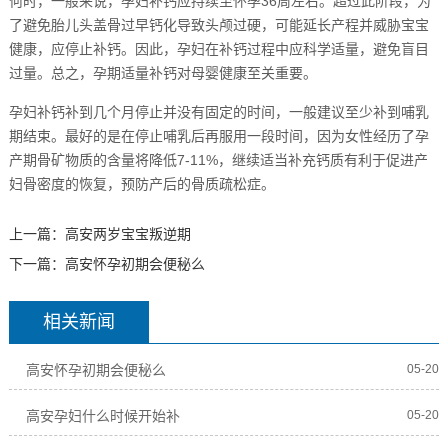
何时，一般来说，孕妇补钙应持续至怀孕36周左右。超过此阶段，为
了避免胎儿头盖骨过早钙化导致头颅过硬，可能延长产程并威胁宝宝
健康，应停止补钙。因此，孕妇在补钙过程中应科学适量，避免盲目
过量。总之，孕期适量补钙对母婴健康至关重要。
孕妇补钙补到几个月停止并没有固定的时间，一般建议至少补到哺乳
期结束。最好的是在停止哺乳后再服用一段时间，因为女性经历了孕
产期骨矿物质的含量将降低7-11%，继续适当补充钙质有利于促进产
妇骨密度的恢复，预防产后的骨质疏松症。
上一篇：
高安两岁宝宝叛逆期
下一篇：
高安怀孕初期会便秘么
相关新闻
高安怀孕初期会便秘么
05-20
高安孕妇什么时候开始补
05-20