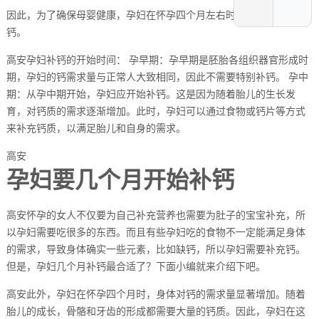
因此，为了确保母婴健康，孕妇在怀孕四个月左右时，应开始适量补
钙。
高安孕妇补钙的开始时间： 孕早期：孕早期是胚胎各组织器官形成时
期，孕妇的钙需求量与正常人大致相同，因此不需要特别补钙。 孕中
期：从孕中期开始，孕妇应开始补钙。这是因为随着胎儿的生长发
育，对钙质的需求逐渐增加。此时，孕妇可以通过食物或钙片等方式
来补充钙质，以满足胎儿和自身的需求。
高安
孕妇要几个月开始补钙
高安怀孕的女人不仅要为自己补充营养也需要为肚子的宝宝补充，所
以孕妇需要吃很多的东西。而且有些孕妇吃的食物不一定能满足身体
的需求，导致身体确实一些元素，比如缺钙，所以孕妇需要补充钙。
但是，孕妇几个月补钙最合适了？下面小编就来介绍下吧。
高安此外，孕妇在怀孕四个月时，身体对钙的需求量显著增加。随着
胎儿的成长，骨骼和牙齿的形成都需要大量的钙质。因此，孕妇在这