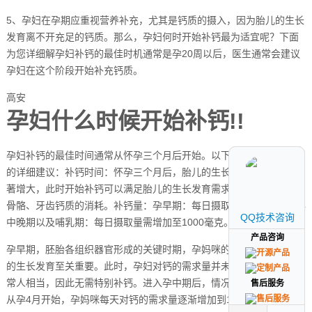
5、孕妇在孕期应重视营养补充，尤其是钙质的摄入，因为胎儿的生长
发育离不开充足的钙质。那么，孕妇何时开始补钙最为适宜呢？下面
为您详细解孕妇补钙的最佳时机通常是孕20周以后，医生通常会建议
孕妇在这个阶段开始补充钙质。
高安
孕妇什么时候开始补钙!!
孕妇补钙的最佳时间通常从怀孕三个月后开始。以下是关于孕期补钙
的详细建议：补钙时间：怀孕三个月后，胎儿的生长对钙的需求量显
著增大，此时开始补钙可以满足胎儿的生长发育需求，同时避免母体
骨骼、牙齿钙质的消耗。补钙量：孕早期：每日摄取800毫克钙质。孕
QQ技术咨询
QQ技术咨询
中晚期以及哺乳期：每日摄取量需增加至1000毫克。
产品咨询
产品咨询
孕早期，胚胎各组织器官形成的关键时期，孕妈咪的营养状况对胎儿
的生长发育至关重要。此时，孕妇对钙的需求量并未显著增加，与正
常人相当，因此无需特别补钙。进入孕中期后，情况开始变化。大约
售后服务
售后服务
从孕4月开始，孕妈咪每天对钙的需求量逐渐增加到1000-1200毫克。